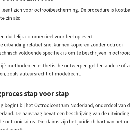
g leent zich voor octrooibescherming. De procedure is kostba
e zin als:
een duidelijk commercieel voordeel oplevert
e uitvinding relatief snel kunnen kopiëren zonder octrooi
echnisch voldoende specifiek is om te beschrijven in octrooi
rijfsmethoden en esthetische ontwerpen gelden andere of 
, zoals auteursrecht of modelrecht.
proces stap voor stap
g begint bij het Octrooicentrum Nederland, onderdeel van d
and. De aanvraag bevat een beschrijving van de uitvinding,
e octrooiclaims. Die claims zijn het juridisch hart van het oc
ermd wordt.