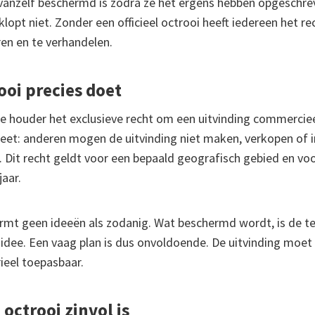
vanzelf beschermd is zodra ze het ergens hebben opgeschre
klopt niet. Zonder een officieel octrooi heeft iedereen het r
ren en te verhandelen.
ooi precies doet
de houder het exclusieve recht om een uitvinding commercieel
eet: anderen mogen de uitvinding niet maken, verkopen of 
Dit recht geldt voor een bepaald geografisch gebied en voor
aar.
rmt geen ideeën als zodanig. Wat beschermd wordt, is de t
idee. Een vaag plan is dus onvoldoende. De uitvinding moet 
rieel toepasbaar.
octrooi zinvol is