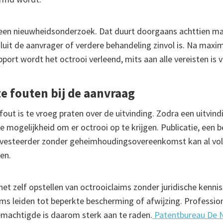
 een nieuwheidsonderzoek. Dat duurt doorgaans achttien m
luit de aanvrager of verdere behandeling zinvol is. Na maxi
ort wordt het octrooi verleend, mits aan alle vereisten is 
 fouten bij de aanvraag
ut is te vroeg praten over de uitvinding. Zodra een uitvindi
de mogelijkheid om er octrooi op te krijgen. Publicatie, een b
nvesteerder zonder geheimhoudingsovereenkomst kan al vo
en.
het zelf opstellen van octrooiclaims zonder juridische kennis
ms leiden tot beperkte bescherming of afwijzing. Professio
machtigde is daarom sterk aan te raden.
Patentbureau De 