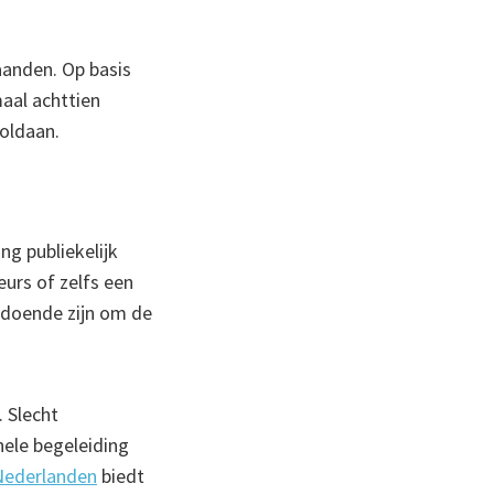
aanden. Op basis
maal achttien
voldaan.
ng publiekelijk
eurs of zelfs een
ldoende zijn om de
. Slecht
nele begeleiding
Nederlanden
biedt