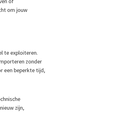
ven of
echt om jouw
 te exploiteren.
importeren zonder
 een beperkte tijd,
echnische
nieuw zijn,