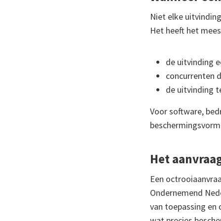
Niet elke uitvindin
Het heeft het meest
de uitvinding 
concurrenten d
de uitvinding t
Voor software, bed
beschermingsvormen
Het aanvraag
Een octrooiaanvraa
Ondernemend Nederl
van toepassing en d
wat precies besch