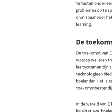
te testen onder een
problemen op te sp
onmisbaar voor het 
learning.
De toekoms
De toekomst van E 
waarop we leren tra
leersystemen zijn s
technologieën bied
boeiender. Het is e
toekomstbestendige
In de wereld van E 
kwalitatieve, boeie