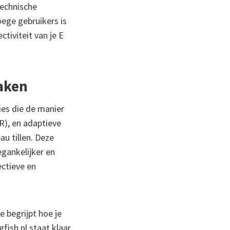
technische
ege gebruikers is
tiviteit van je E
maken
ies die de manier
VR), en adaptieve
au tillen. Deze
gankelijker en
ectieve en
e begrijpt hoe je
fish.nl staat klaar