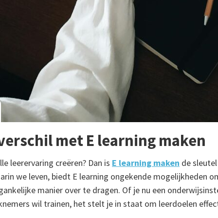
verschil met E learning maken
lle leerervaring creëren? Dan is
E learning maken
de sleutel
waarin we leven, biedt E learning ongekende mogelijkheden o
gankelijke manier over te dragen. Of je nu een onderwijsinst
knemers wil trainen, het stelt je in staat om leerdoelen effec
.