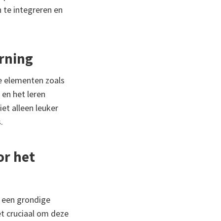
 te integreren en
arning
ve elementen zoals
 en het leren
et alleen leuker
.
or het
r een grondige
et cruciaal om deze