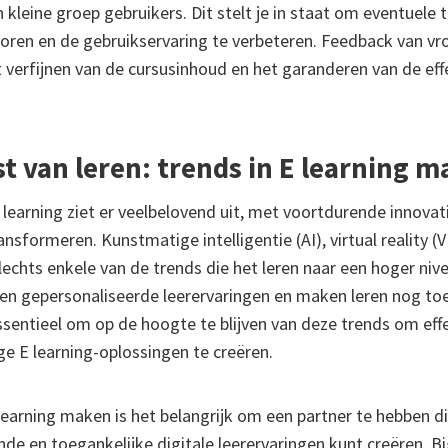
 kleine groep gebruikers. Dit stelt je in staat om eventuele 
oren en de gebruikservaring te verbeteren. Feedback van vro
verfijnen van de cursusinhoud en het garanderen van de effec
t van leren: trends in E learning 
learning ziet er veelbelovend uit, met voortdurende innovat
nsformeren. Kunstmatige intelligentie (AI), virtual reality (
lechts enkele van de trends die het leren naar een hoger nive
en gepersonaliseerde leerervaringen en maken leren nog toe
ssentieel om op de hoogte te blijven van deze trends om eff
 E learning-oplossingen te creëren.
learning maken is het belangrijk om een partner te hebben di
nde en toegankelijke digitale leerervaringen kunt creëren. Big