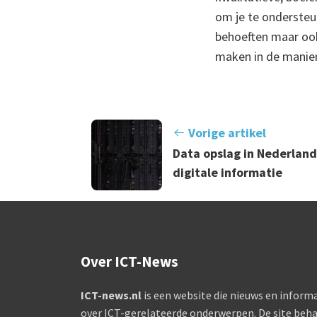
om je te ondersteun
behoeften maar ook
maken in de manie
Vorige artikel
Data opslag in Nederland 
digitale informatie
Over ICT-News
ICT-news.nl
is een website die nieuws en informa
over ICT-gerelateerde onderwerpen. De site beha