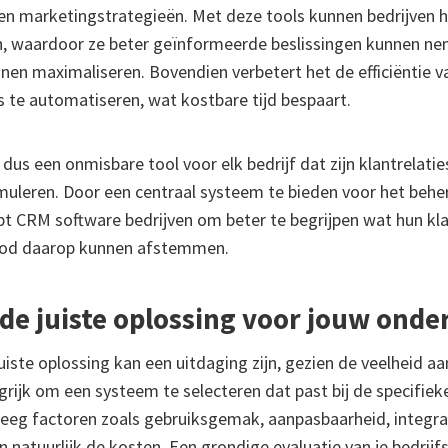
n marketingstrategieën. Met deze tools kunnen bedrijven 
en, waardoor ze beter geïnformeerde beslissingen kunnen n
en maximaliseren. Bovendien verbetert het de efficiëntie 
 te automatiseren, wat kostbare tijd bespaart.
dus een onmisbare tool voor elk bedrijf dat zijn klantrelatie
imuleren. Door een centraal systeem te bieden voor het behe
pt CRM software bedrijven om beter te begrijpen wat hun kl
bod daarop kunnen afstemmen.
e de juiste oplossing voor jouw ond
uiste oplossing kan een uitdaging zijn, gezien de veelheid aa
grijk om een systeem te selecteren dat past bij de specifie
weeg factoren zoals gebruiksgemak, aanpasbaarheid, integr
 natuurlijk de kosten. Een grondige evaluatie van je bedrij