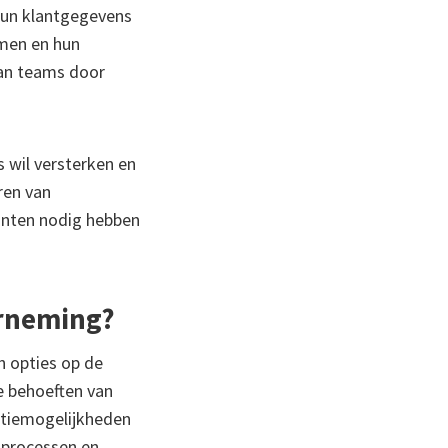
hun klantgegevens
emen en hun
van teams door
s wil versterken en
ren van
anten nodig hebben
erneming?
n opties op de
ke behoeften van
atiemogelijkheden
fsprocessen en