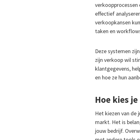
verkoopprocessen e
effectief analyser
verkoopkansen kunn
taken en workflows
Deze systemen zijn 
zijn verkoop wil st
klantgegevens, hel
en hoe ze hun aan
Hoe kies j
Het kiezen van de j
markt. Het is belan
jouw bedrijf. Over
met andere tools en