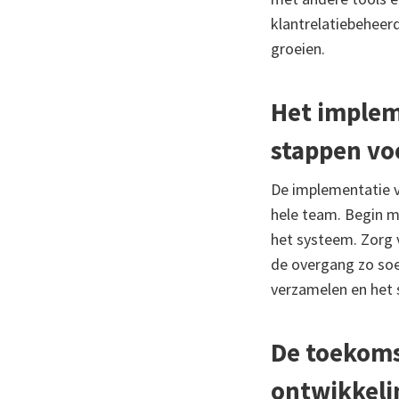
klantrelatiebeheer
groeien.
Het implem
stappen vo
De implementatie v
hele team. Begin me
het systeem. Zorg 
de overgang zo soe
verzamelen en het 
De toekoms
ontwikkeli