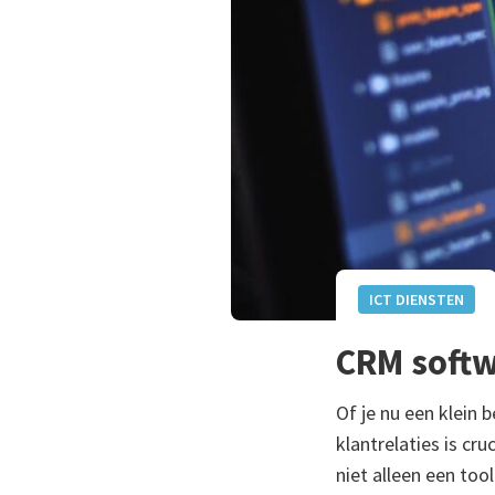
ICT DIENSTEN
CRM softw
Of je nu een klein 
klantrelaties is cr
niet alleen een too