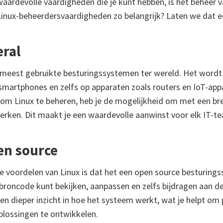
aardevolle vaardigheden die je kunt hebben, is het beheer 
inux-beheerdersvaardigheden zo belangrijk? Laten we dat e
eral
e meest gebruikte besturingssystemen ter wereld. Het wordt
smartphones en zelfs op apparaten zoals routers en IoT-appa
om Linux te beheren, heb je de mogelijkheid om met een br
erken. Dit maakt je een waardevolle aanwinst voor elk IT-t
en source
e voordelen van Linux is dat het een open source besturingss
 broncode kunt bekijken, aanpassen en zelfs bijdragen aan d
 een dieper inzicht in hoe het systeem werkt, wat je helpt o
plossingen te ontwikkelen.