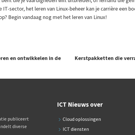
 bent die je vaardigheden wilt uitbreiden, of iemand die geïn
 IT-sector, het leren van Linux-beheer kan je carrière een b
op? Begin vandaag nog met het leren van Linux!
eren en ontwikkelen in de
Kerstpakketten die verr
ICT Nieuws over
tie publiceert
Cloud oplossingen
ndelt diverse
ICT diensten