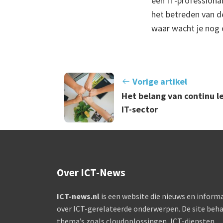
een IT-professional
het betreden van de
waar wacht je nog 
Vorige artikel
Het belang van continu l
IT-sector
Over ICT-News
ICT-news.nl
is een website die nieuws en informa
over ICT-gerelateerde onderwerpen. De site beha
thema’s zoals cloudoplossingen, ICT-diensten,