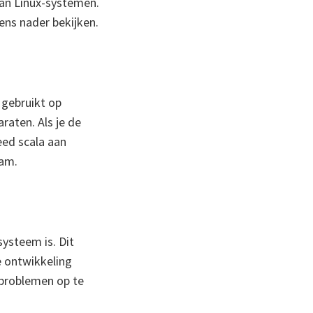
van Linux-systemen.
ens nader bekijken.
 gebruikt op
raten. Als je de
eed scala aan
eam.
ysteem is. Dit
e ontwikkeling
m problemen op te