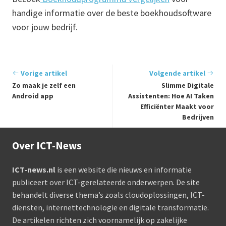
handige informatie over de beste boekhoudsoftware
voor jouw bedrijf.
Vorige artikel
Volgende artikel
Zo maak je zelf een
Slimme Digitale
Android app
Assistenten: Hoe AI Taken
Efficiënter Maakt voor
Bedrijven
Over ICT-News
ICT-news.nl
is een website die nieuws en informatie
publiceert over ICT-gerelateerde onderwerpen. De site
behandelt diverse thema’s zoals cloudoplossingen, ICT-
diensten, internettechnologie en digitale transformatie.
De artikelen richten zich voornamelijk op zakelijke